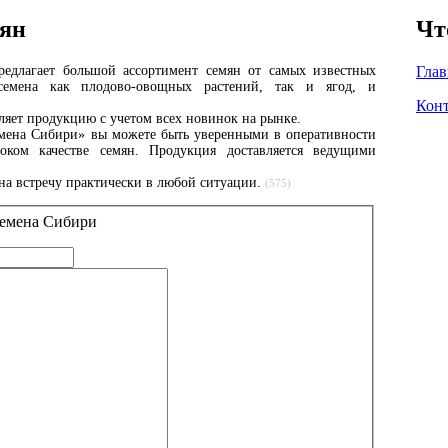
мян
Чт
редлагает большой ассортимент семян от самых известных
Глав
 семена как плодово-овощных растений, так и ягод, и
Кон
яет продукцию с учетом всех новинок на рынке.
емена Сибири» вы можете быть уверенными в оперативности
оком качестве семян. Продукция доставляется ведущими
на встречу практически в любой ситуации.
(575)
Семена Сибири