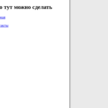
о тут можно сделать
ная
такты