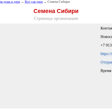
ля дома и дачи
→
Всё для дачи
→ Семена Сибири
Семена Сибири
Страница организации
Конта
Новоси
+7 913
https:/
Отпра
Время 