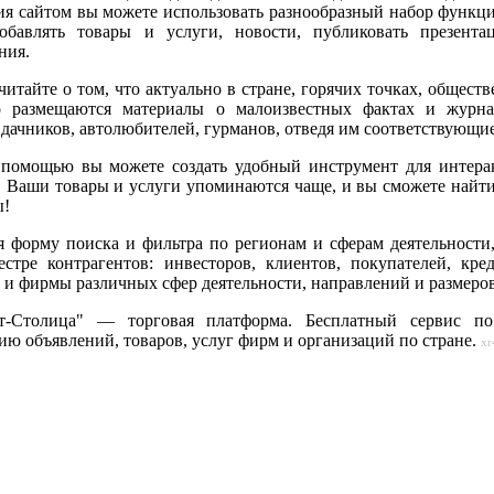
я сайтом вы можете использовать разнообразный набор функций
обавлять товары и услуги, новости, публиковать презента
ния.
читайте о том, что актуально в стране, горячих точках, общест
о размещаются материалы о малоизвестных фактах и журн
дачников, автолюбителей, гурманов, отведя им соответствующи
помощью вы можете создать удобный инструмент для интера
. Ваши товары и услуги упоминаются чаще, и вы сможете найти
ы!
я форму поиска и фильтра по регионам и сферам деятельности
еестре контрагентов: инвесторов, клиентов, покупателей, кре
 и фирмы различных сфер деятельности, направлений и размеров
т-Столица" — торговая платформа. Бесплатный сервис по
ю объявлений, товаров, услуг фирм и организаций по стране.
xr