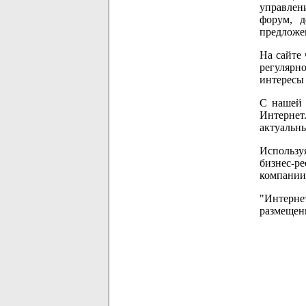
управлени
форум, д
предложе
На сайте 
регулярн
интересы 
С нашей 
Интернет
актуальн
Использу
бизнес-р
компании
"Интерне
размещени